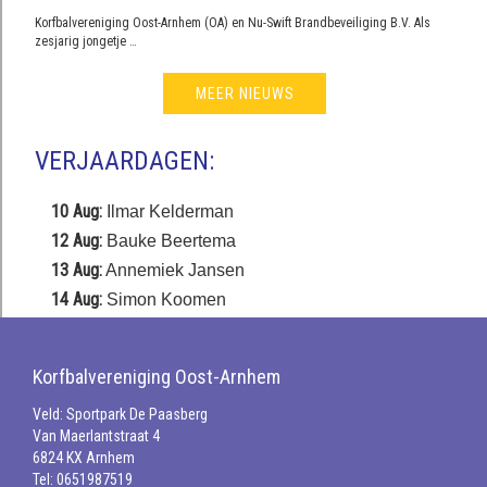
Korfbalvereniging Oost-Arnhem (OA) en Nu-Swift Brandbeveiliging B.V. Als
zesjarig jongetje …
MEER NIEUWS
VERJAARDAGEN:
10 Aug:
Ilmar Kelderman
12 Aug:
Bauke Beertema
13 Aug:
Annemiek Jansen
14 Aug:
Simon Koomen
Korfbalvereniging Oost-Arnhem
Veld: Sportpark De Paasberg
Van Maerlantstraat 4
6824 KX Arnhem
Tel: 0651987519