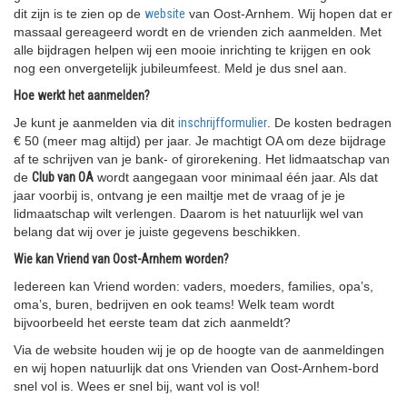
dit zijn is te zien op de
website
van Oost-Arnhem. Wij hopen dat er
massaal gereageerd wordt en de vrienden zich aanmelden. Met
alle bijdragen helpen wij een mooie inrichting te krijgen en ook
nog een onvergetelijk jubileumfeest. Meld je dus snel aan.
Hoe werkt het aanmelden?
Je kunt je aanmelden via dit
inschrijfformulier
. De kosten bedragen
€ 50 (meer mag altijd) per jaar. Je machtigt OA om deze bijdrage
af te schrijven van je bank- of girorekening. Het lidmaatschap van
de
Club van OA
wordt aangegaan voor minimaal één jaar. Als dat
jaar voorbij is, ontvang je een mailtje met de vraag of je je
lidmaatschap wilt verlengen. Daarom is het natuurlijk wel van
belang dat wij over je juiste gegevens beschikken.
Wie kan Vriend van Oost-Arnhem worden?
Iedereen kan Vriend worden: vaders, moeders, families, opa’s,
oma’s, buren, bedrijven en ook teams! Welk team wordt
bijvoorbeeld het eerste team dat zich aanmeldt?
Via de website houden wij je op de hoogte van de aanmeldingen
en wij hopen natuurlijk dat ons Vrienden van Oost-Arnhem-bord
snel vol is. Wees er snel bij, want vol is vol!