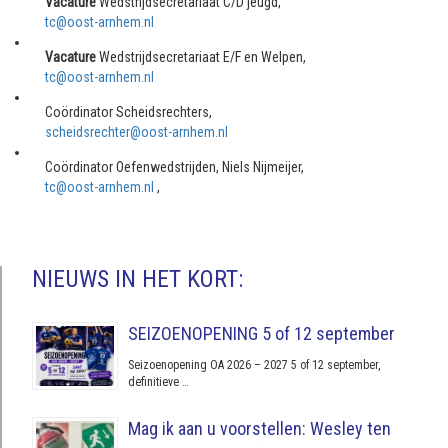
Vacature
Wedstrijdsecretariaat C/D jeugd,
tc@oost-arnhem.nl
Vacature
Wedstrijdsecretariaat E/F en Welpen,
tc@oost-arnhem.nl
Coördinator Scheidsrechters,
scheidsrechter@oost-arnhem.nl
Coördinator Oefenwedstrijden, Niels Nijmeijer,
tc@oost-arnhem.nl
,
NIEUWS IN HET KORT:
SEIZOENOPENING 5 of 12 september
Seizoenopening OA 2026 – 2027 5 of 12 september,
definitieve …
Mag ik aan u voorstellen: Wesley ten