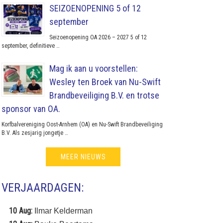
SEIZOENOPENING 5 of 12
september
Seizoenopening OA 2026 – 2027 5 of 12
september, definitieve …
Mag ik aan u voorstellen:
Wesley ten Broek van Nu-Swift
Brandbeveiliging B.V. en trotse
sponsor van OA.
Korfbalvereniging Oost-Arnhem (OA) en Nu-Swift Brandbeveiliging
B.V. Als zesjarig jongetje …
MEER NIEUWS
VERJAARDAGEN:
10 Aug:
Ilmar Kelderman