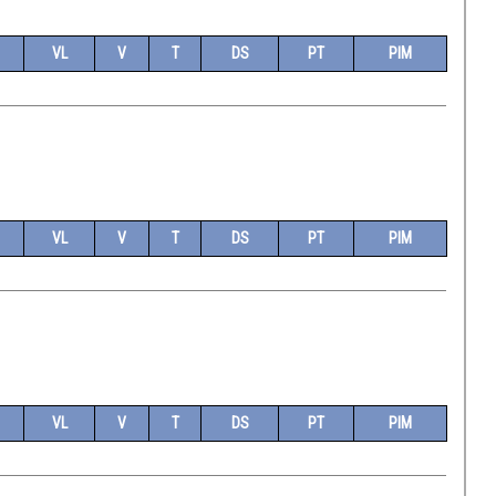
VL
V
T
DS
PT
PIM
VL
V
T
DS
PT
PIM
VL
V
T
DS
PT
PIM