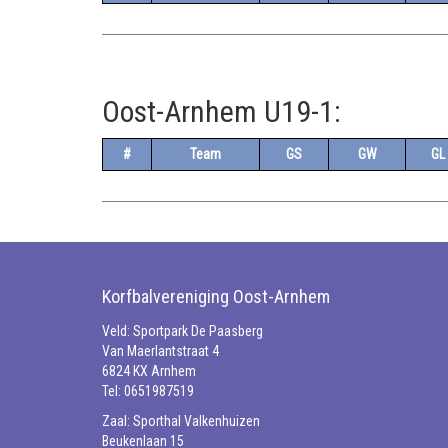
Oost-Arnhem U19-1:
#
Team
GS
GW
GL
Korfbalvereniging Oost-Arnhem
Veld: Sportpark De Paasberg
Van Maerlantstraat 4
6824 KX Arnhem
Tel: 0651987519
Zaal: Sporthal Valkenhuizen
Beukenlaan 15