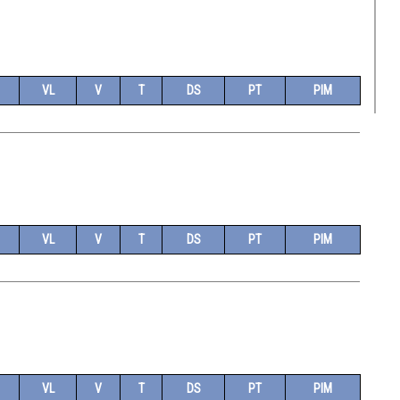
VL
V
T
DS
PT
PIM
VL
V
T
DS
PT
PIM
VL
V
T
DS
PT
PIM