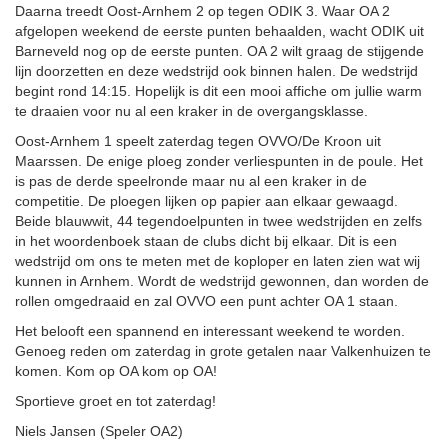
Daarna treedt Oost-Arnhem 2 op tegen ODIK 3. Waar OA 2
afgelopen weekend de eerste punten behaalden, wacht ODIK uit
Barneveld nog op de eerste punten. OA 2 wilt graag de stijgende
lijn doorzetten en deze wedstrijd ook binnen halen. De wedstrijd
begint rond 14:15. Hopelijk is dit een mooi affiche om jullie warm
te draaien voor nu al een kraker in de overgangsklasse.
Oost-Arnhem 1 speelt zaterdag tegen OVVO/De Kroon uit
Maarssen. De enige ploeg zonder verliespunten in de poule. Het
is pas de derde speelronde maar nu al een kraker in de
competitie. De ploegen lijken op papier aan elkaar gewaagd.
Beide blauwwit, 44 tegendoelpunten in twee wedstrijden en zelfs
in het woordenboek staan de clubs dicht bij elkaar. Dit is een
wedstrijd om ons te meten met de koploper en laten zien wat wij
kunnen in Arnhem. Wordt de wedstrijd gewonnen, dan worden de
rollen omgedraaid en zal OVVO een punt achter OA 1 staan.
Het belooft een spannend en interessant weekend te worden.
Genoeg reden om zaterdag in grote getalen naar Valkenhuizen te
komen. Kom op OA kom op OA!
Sportieve groet en tot zaterdag!
Niels Jansen (Speler OA2)