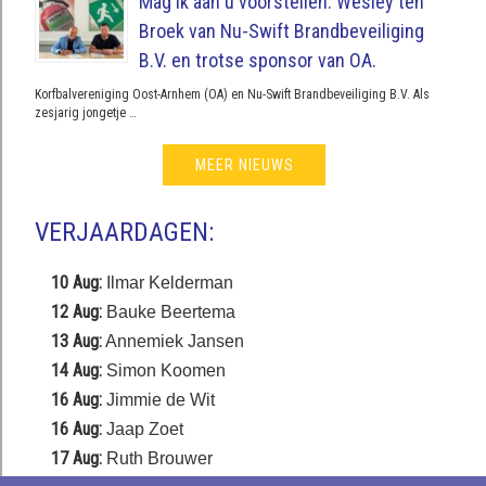
Mag ik aan u voorstellen: Wesley ten
Broek van Nu-Swift Brandbeveiliging
B.V. en trotse sponsor van OA.
Korfbalvereniging Oost-Arnhem (OA) en Nu-Swift Brandbeveiliging B.V. Als
zesjarig jongetje …
MEER NIEUWS
VERJAARDAGEN:
10 Aug:
Ilmar Kelderman
12 Aug:
Bauke Beertema
13 Aug:
Annemiek Jansen
14 Aug:
Simon Koomen
16 Aug:
Jimmie de Wit
16 Aug:
Jaap Zoet
17 Aug:
Ruth Brouwer