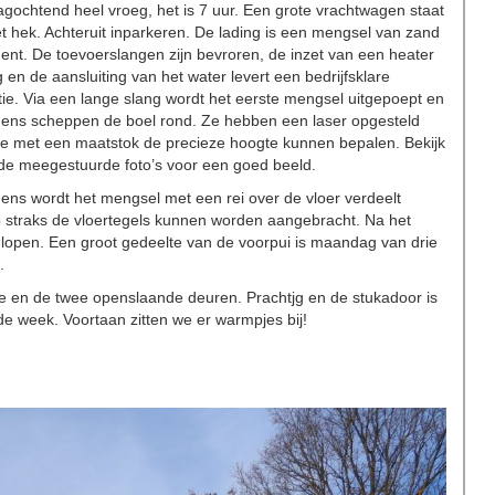
gochtend heel vroeg, het is 7 uur. Een grote vrachtwagen staat
t hek. Achteruit inparkeren. De lading is een mengsel van zand
nt. De toevoerslangen zijn bevroren, de inzet van een heater
g en de aansluiting van het water levert een bedrijfsklare
atie. Via een lange slang wordt het eerste mengsel uitgepoept en
gens scheppen de boel rond. Ze hebben een laser opgesteld
ze met een maatstok de precieze hoogte kunnen bepalen. Bekijk
 de meegestuurde foto’s voor een goed beeld.
ens wordt het mengsel met een rei over de vloer verdeelt
 straks de vloertegels kunnen worden aangebracht. Na het
lopen. Een groot gedeelte van de voorpui is maandag van drie
.
ree en de twee openslaande deuren. Prachtjg en de stukadoor is
 week. Voortaan zitten we er warmpjes bij!