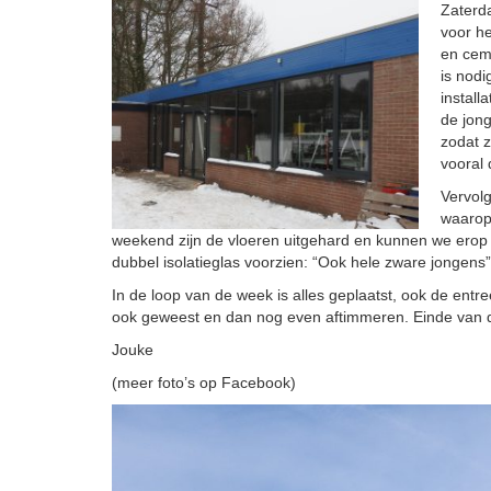
Zaterda
voor he
en ceme
is nodi
install
de jon
zodat 
vooral
Vervolg
waarop
weekend zijn de vloeren uitgehard en kunnen we erop 
dubbel isolatieglas voorzien: “Ook hele zware jongens”
In de loop van de week is alles geplaatst, ook de ent
ook geweest en dan nog even aftimmeren. Einde van de
Jouke
(meer foto’s op Facebook)