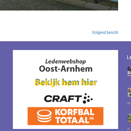
Volgend bericht
L
30 
21 