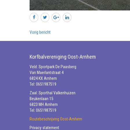
Vorig bericht
Korfbalvereniging Oost-Arnhem
Veld: Sportpark De Paasberg
Van Maerlantstraat 4
6824 KX Arnhem
Tel: 0651987519
Zaal: Sporthal Valkenhuizen
Beukenlaan 15
6823 MH Arnhem
Tel: 0651987519
Routebeschrijving Oost-Arnhem
Privacy statement