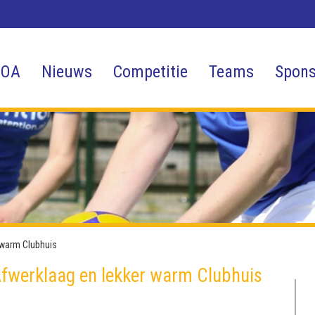
 OA
Nieuws
Competitie
Teams
Spons
 warm Clubhuis
Afwerklaag en lekker warm Clubhuis