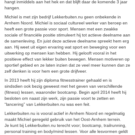
hangt inmiddels aan het hek en dat blijft daar de komende 3 jaar
hangen.
Michiel is met zijn bedrijf Lekkerbuiten.nu geen onbekende in
Arnhem Noord. Michiel is sociaal cultureel werker van beroep en
heeft een grote passie voor sport. Mensen met een zwakke
sociale of financiële positie stimuleert hij tot actieve deelname aan
de samenleving. En juist deze actieve deelname spreekt hem erg
aan. Hij weet uit eigen ervaring wat sport en beweging voor een
uitwerking op mensen kan hebben. Hij gelooft vooral in het
positieve effect van lekker buiten bewegen. Mensen motiveren op
sportief gebied en ze laten inzien dat ze veel meer kunnen dan ze
zelf denken is voor hem een grote drijfveer.
In 2013 heeft hij zijn diploma fitnesstrainer gehaald en is
sindsdien ook bezig geweest met het geven van verschillende
(fitness) lessen, waaronder bootcamp. Begin april 2014 heeft hij
besloten om naast zijn werk, zijn passie voort te zetten en
“lancering” van Lekkerbuiten.nu was een feit.
Lekkerbuiten.nu is vooral actief in Arnhem Noord en regelmatig
maakt Michiel geregeld gebruik van het Oost-Arnhem terrein.
Je kunt bij Lekkerbuiten.nu terecht voor; bootcamp, trailrunning,
personal training en body/mind lessen. Voor alle lesvormen geldt