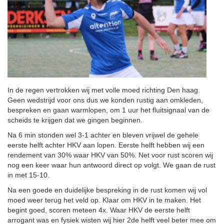
In de regen vertrokken wij met volle moed richting Den haag.
Geen wedstrijd voor ons dus we konden rustig aan omkleden,
bespreken en gaan warmlopen, om 1 uur het fluitsignaal van de
scheids te krijgen dat we gingen beginnen.
Na 6 min stonden wel 3-1 achter en bleven vrijwel de gehele
eerste helft achter HKV aan lopen. Eerste helft hebben wij een
rendement van 30% waar HKV van 50%. Net voor rust scoren wij
nog een keer waar hun antwoord direct op volgt. We gaan de rust
in met 15-10.
Na een goede en duidelijke bespreking in de rust komen wij vol
moed weer terug het veld op. Klaar om HKV in te maken. Het
begint goed, scoren meteen 4x. Waar HKV de eerste helft
arrogant was en fysiek wisten wij hier 2de helft veel beter mee om