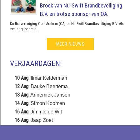
Broek van Nu-Swift Brandbeveiliging
B.V. en trotse sponsor van OA.
Korfbalvereniging Oost-Arnhem (OA) en Nu-Swift Brandbeveiliging B.V. Als
zesjarig jongetje …
MEER NIEUWS
VERJAARDAGEN:
10 Aug:
Ilmar Kelderman
12 Aug:
Bauke Beertema
13 Aug:
Annemiek Jansen
14 Aug:
Simon Koomen
16 Aug:
Jimmie de Wit
16 Aug:
Jaap Zoet