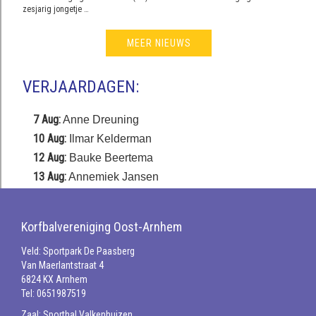
zesjarig jongetje …
MEER NIEUWS
VERJAARDAGEN:
7 Aug:
Anne Dreuning
10 Aug:
Ilmar Kelderman
12 Aug:
Bauke Beertema
13 Aug:
Annemiek Jansen
Korfbalvereniging Oost-Arnhem
Veld: Sportpark De Paasberg
Van Maerlantstraat 4
6824 KX Arnhem
Tel: 0651987519
Zaal: Sporthal Valkenhuizen