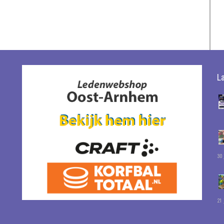
L
30 
21 