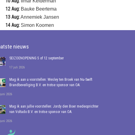
10 Aug:
Ilmar Kelderman
12 Aug:
Bauke Beertema
13 Aug:
Annemiek Jansen
14 Aug:
Simon Koomen
aatste nieuws
SEIZOENOPENING 5 of 12 september
17 juli 2026
Mag ik aan u voorstellen: Wesley ten Broek van Nu-Swift
Brandbeveiliging B.V. en trotse sponsor van OA.
juni 2026
Mag ik aan jullie voorstellen: Jordy den Boer medeoprichter
van Voltado B.V. en trotse sponsor van OA.
juni 2026