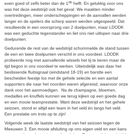
ste
even goed of zelfs beter dan de 1
helft. En gelukkig voor ons
was het deze wedstrijd ook het geval. We maakten minder
overtredingen, meer onderscheppingen en de aanvallen werden
langer en de spelers die scherp waren werden uitgespeeld. Dat
resulteerde in een voorsprong van 2 doelpunten, maar LDODK
was een geduchte tegenstander en liet ons niet uitlopen naar drie
doelpunten.
Gedurende de rest van de wedstrijd schommelde de stand tussen
de een en twee doelpunten verschil in ons voordeel. LDODK
probeerde nog met aanvallende wissels het tij te keren maar de
tijd begon in ons voordeel te werken. Uiteindelijk was daar het
beslissende fluitsignaal (eindstand 18-19) en barstte een
bescheiden feestje los met de gehele selectie en een aantal
supporters die naar het noorden waren afgereisd, waarvoor onze
dank voor het aanmoedigen. Na de champagne, bloemen,
medailles en knuffels kunnen we terug kijken op een goede dag
en een mooie teamprestatie. Want deze wedstrijd en het gehele
seizoen, stond er altijd een team in het veld én langs het veld.
Een prestatie om trots op te zijn!
Volgende week de laatste wedstrijd van het seizoen tegen de
Meeuwen 3. Een mooie afsluiting op ons eigen veld en een kans