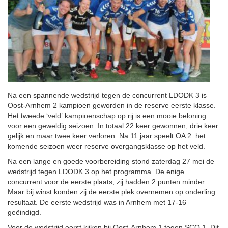
Na een spannende wedstrijd tegen de concurrent LDODK 3 is
Oost-Arnhem 2 kampioen geworden in de reserve eerste klasse.
Het tweede ‘veld’ kampioenschap op rij is een mooie beloning
voor een geweldig seizoen. In totaal 22 keer gewonnen, drie keer
gelijk en maar twee keer verloren. Na 11 jaar speelt OA 2 het
komende seizoen weer reserve overgangsklasse op het veld.
Na een lange en goede voorbereiding stond zaterdag 27 mei de
wedstrijd tegen LDODK 3 op het programma. De enige
concurrent voor de eerste plaats, zij hadden 2 punten minder.
Maar bij winst konden zij de eerste plek overnemen op onderling
resultaat. De eerste wedstrijd was in Arnhem met 17-16
geëindigd.
Voor de wedstrijd eerst kijken bij Oost-Arnhem 1 tegen SCO 1. Dit