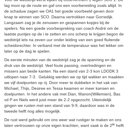
lag mooi op de route en gaf ons een voorbereiding zoals altijd. In
de schaduw zagen we OA1 het goede voorbeeld geven door
knap te winnen van SCO. Daarna vertrokken naar Gorredijk.
Langzaam zag je de zenuwen en gespannen kopjes bij de
spelers. Na een goede voorbespreking van coach André om de
laatste puntjes op de i te zetten en ons scherp te krijgen begon de
wedstrijd iets na zeven uur onder leiding van een goed fluitende
scheidsrechter. In verband met de temperatuur was het lekker om
later op de dag te spelen.
De eerste minuten van de wedstrijd zag je de spanning en de
druk van de wedstrijd. Veel foute passing, overtredingen en
missers aan beide kanten. Na een stand van 2-3 kon LDODK 3
uitlopen naar 7-3. Gelukkig werden we op tijd wakker en maakten
we vijf doelpunten op rij. Door meer te dubbelen in het vak van
Michael, Thijs, Desiree en Tessa kwamen er meer kansen en
doelpunten. In het andere vak met Dian, Manon(Willemien), Bas
vd P en Niels werd juist meer de 2-2 opgezocht. Uiteindelijk
gingen we rusten met een stand van 9-9, daardoor was in de
tweede helft nog alles mogelijk.
De rust werd gebruikt om ons weer wat rustiger te maken en ons
de
laten vertrouwen op onze eigen krachten, want vaak is de 2
helft