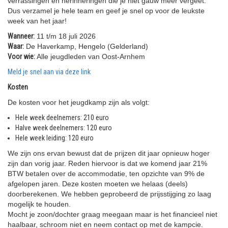
verrassingen en herinneringen die je niet gauw meer vergeet.
Dus verzamel je hele team en geef je snel op voor de leukste
week van het jaar!
Wanneer:
11 t/m 18 juli 2026
Waar:
De Haverkamp, Hengelo (Gelderland)
Voor wie:
Alle jeugdleden van Oost-Arnhem
Meld je snel aan via deze link
Kosten
De kosten voor het jeugdkamp zijn als volgt:
Hele week deelnemers: 210 euro
Halve week deelnemers: 120 euro
Hele week leiding: 120 euro
We zijn ons ervan bewust dat de prijzen dit jaar opnieuw hoger
zijn dan vorig jaar. Reden hiervoor is dat we komend jaar 21%
BTW betalen over de accommodatie, ten opzichte van 9% de
afgelopen jaren. Deze kosten moeten we helaas (deels)
doorberekenen. We hebben geprobeerd de prijsstijging zo laag
mogelijk te houden.
Mocht je zoon/dochter graag meegaan maar is het financieel niet
haalbaar, schroom niet en neem contact op met de kampcie.