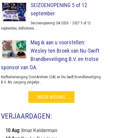
SEIZOENOPENING 5 of 12
september
Seizoenopening OA 2026 – 2027 5 of 12
september, definitieve …
Mag ik aan u voorstellen:
Wesley ten Broek van Nu-Swift
Brandbeveiliging B.V. en trotse
sponsor van OA.
Korfbalvereniging Oost-Arnhem (OA) en Nu-Swift Brandbeveiliging
B.V. Als zesjarig jongetje …
MEER NIEUWS
VERJAARDAGEN:
10 Aug:
Ilmar Kelderman