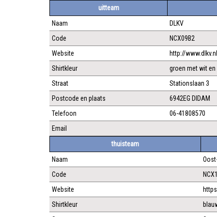
uitteam
Naam
DLKV
Code
NCX09B2
Website
http://www.dlkv.n
Shirtkleur
groen met wit e
Straat
Stationslaan 3
Postcode en plaats
6942EG DIDAM
Telefoon
06-41808570
Email
thuisteam
Naam
Oost
Code
NCX
Website
http
Shirtkleur
blau