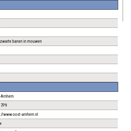
l
n zwarte banen in mouwen
-Arnhem
17P9
s://www.oost-arnhem.nl
w