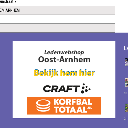
instraat 7
5EM ARNHEM
L
30 
21 