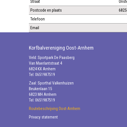
Straat
Onste
Postcode en plaats
682
Telefoon
Email
Korfbalvereniging Oost-Arnhem
Veld: Sportpark De Paasberg
Van Maerlantstraat 4
6824 KX Arnhem
Tel: 0651987519
Zaal: Sporthal Valkenhuizen
Beukenlaan 15
6823 MH Arnhem
Tel: 0651987519
Routebeschrijving Oost-Arnhem
Privacy statement