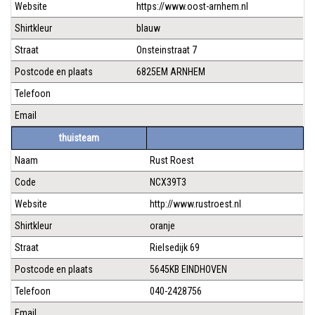
Website
https://www.oost-arnhem.nl
Shirtkleur
blauw
Straat
Onsteinstraat 7
Postcode en plaats
6825EM ARNHEM
Telefoon
Email
thuisteam
Naam
Rust Roest
Code
NCX39T3
Website
http://www.rustroest.nl
Shirtkleur
oranje
Straat
Rielsedijk 69
Postcode en plaats
5645KB EINDHOVEN
Telefoon
040-2428756
Email