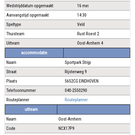
Wedstrijddatum opgemaakt
16 mei
Aanvangstijd opgemaakt
14:30
Speltype
Veld
Thuisteam
Rust Roest 2
Uitteam
Oost-Arnhem 4
accommodatie
Naam
Sportpark Strijp
Straat
Rijstenweg 9
Plaats
5652CG EINDHOVEN
Telefoonnummer
040-2550290
Routeplanner
Routeplanner
uitteam
Naam
Oost-Arnhem
Code
NCX17P9